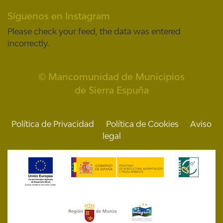
Síguenos en Instagram
Please check your feed, the data was entered
incorrectly.
© Mancomunidad de Municipios
de Sierra Espuña
Política de Privacidad
Política de Cookies
Aviso
legal