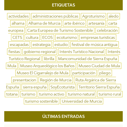
ETIQUETAS
actividades
administraciones públicas
Agroturismo
aledo
alhama
Alhama de Murcia
arte ibérico
artesanía
carta
europea
Carta Europea de Turismo Sostenible
celebración
CETS
cultura
ECOS
ecoturismo
empresas turisticas
escapadas
estrategia
estudio
festival de música antigua
fiestas
gobierno regional
Interés Turístico Nacional
Interés
Turístico Regional
librilla
Mancomunidad de Sierra Espuña
Mula
Museo Arqueológico los Baños
Museo Ciudad de Mula
Museo El Cigarralejo de Mula
participación
pliego
presentacion
Región de Murcia
Ruta Argárica de Sierra
Espuña
sierra espuña
SoyEcoturista
Territorio Sierra Espuña
totana
turismo
turismo activo
turismo natural
turismo rural
turismo sostenible
Universidad de Murcia
ÚLTIMAS ENTRADAS