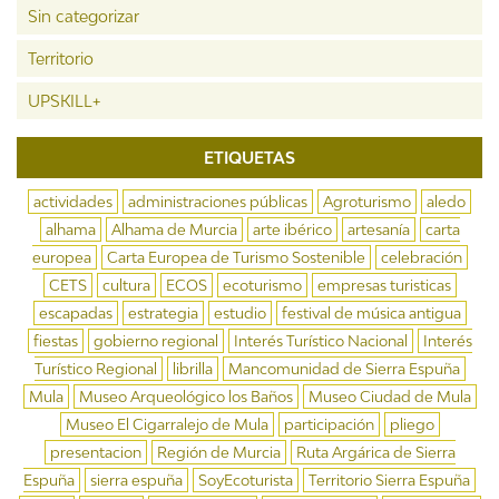
Sin categorizar
Territorio
UPSKILL+
ETIQUETAS
actividades
administraciones públicas
Agroturismo
aledo
alhama
Alhama de Murcia
arte ibérico
artesanía
carta
europea
Carta Europea de Turismo Sostenible
celebración
CETS
cultura
ECOS
ecoturismo
empresas turisticas
escapadas
estrategia
estudio
festival de música antigua
fiestas
gobierno regional
Interés Turístico Nacional
Interés
Turístico Regional
librilla
Mancomunidad de Sierra Espuña
Mula
Museo Arqueológico los Baños
Museo Ciudad de Mula
Museo El Cigarralejo de Mula
participación
pliego
presentacion
Región de Murcia
Ruta Argárica de Sierra
Espuña
sierra espuña
SoyEcoturista
Territorio Sierra Espuña