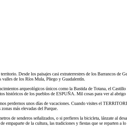
 territorio. Desde los paisajes casi extraterrestres de los Barrancos de
s valles de los Ríos Mula, Pliego y Guadalentín.
 yacimientos arqueológicos únicos como la Bastida de Totana, el Castill
juntos históricos de los pueblos de ESPUÑA. Mil cosas para ver al a
idimos perdernos unos días de vacaciones. Cuando visites el TERRI
as zonas más elevadas del Parque.
etros de senderos señalizados, o si prefieres la bicicleta, lánzate al
arte de la cultura, las tradiciones y fiestas que se reparten a lo l