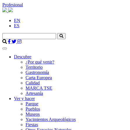
Profesional
EN
ES
Descubre
¿Por qué venir?
Territorio
Gastronomía
Carta Europea
Calidad
MARCA TSE
Artesanía
Ver y hacer
Parque
Pueblos
Museos
Yacimientos Arqueológicos
Fiestas
Otros Espacios Naturales