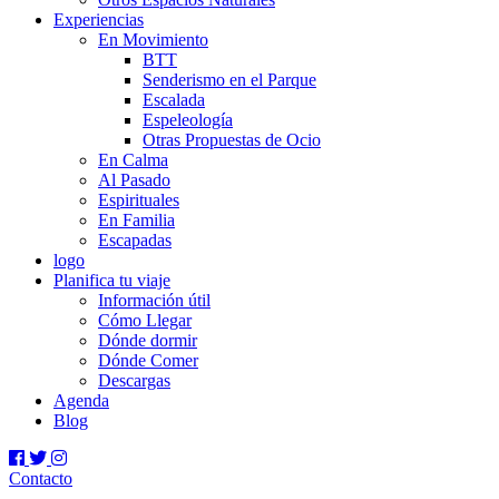
Experiencias
En Movimiento
BTT
Senderismo en el Parque
Escalada
Espeleología
Otras Propuestas de Ocio
En Calma
Al Pasado
Espirituales
En Familia
Escapadas
logo
Planifica tu viaje
Información útil
Cómo Llegar
Dónde dormir
Dónde Comer
Descargas
Agenda
Blog
Contacto