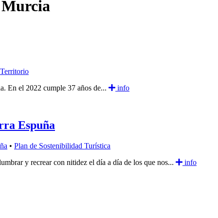
e Murcia
Territorio
la. En el 2022 cumple 37 años de...
info
erra Espuña
uña
•
Plan de Sostenibilidad Turística
mbrar y recrear con nitidez el día a día de los que nos...
info