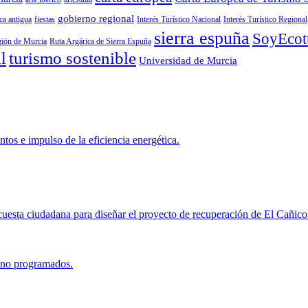
gobierno regional
ca antigua
fiestas
Interés Turístico Nacional
Interés Turístico Regional
sierra espuña
SoyEcotu
ión de Murcia
Ruta Argárica de Sierra Espuña
turismo sostenible
l
Universidad de Murcia
os e impulso de la eficiencia energética.
esta ciudadana para diseñar el proyecto de recuperación de El Cañico
 no programados.