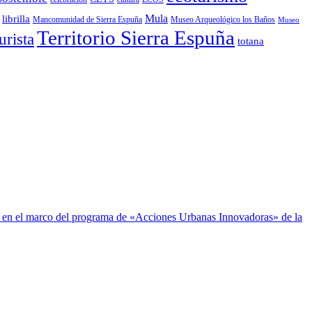
Mula
librilla
Mancomunidad de Sierra Espuña
Museo Arqueológico los Baños
Museo
Territorio Sierra Espuña
rista
totana
 en el marco del programa de «Acciones Urbanas Innovadoras» de la