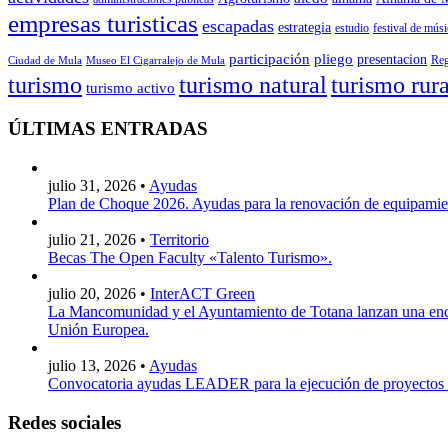
empresas turisticas
escapadas
estrategia
estudio
festival de músi
participación
pliego
presentacion
Reg
Ciudad de Mula
Museo El Cigarralejo de Mula
turismo
turismo natural
turismo rura
turismo activo
ÚLTIMAS ENTRADAS
julio 31, 2026 •
Ayudas
Plan de Choque 2026. Ayudas para la renovación de equipamient
julio 21, 2026 •
Territorio
Becas The Open Faculty «Talento Turismo».
julio 20, 2026 •
InterACT Green
La Mancomunidad y el Ayuntamiento de Totana lanzan una encu
Unión Europea.
julio 13, 2026 •
Ayudas
Convocatoria ayudas LEADER para la ejecución de proyectos
Redes sociales