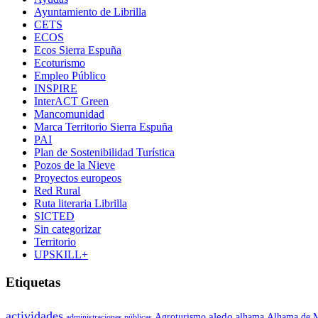
Ayuntamiento de Librilla
CETS
ECOS
Ecos Sierra Espuña
Ecoturismo
Empleo Público
INSPIRE
InterACT Green
Mancomunidad
Marca Territorio Sierra Espuña
PAI
Plan de Sostenibilidad Turística
Pozos de la Nieve
Proyectos europeos
Red Rural
Ruta literaria Librilla
SICTED
Sin categorizar
Territorio
UPSKILL+
Etiquetas
actividades
aledo
Agroturismo
alhama
Alhama de 
administraciones públicas