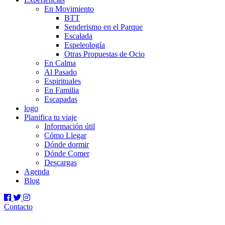
En Movimiento
BTT
Senderismo en el Parque
Escalada
Espeleología
Otras Propuestas de Ocio
En Calma
Al Pasado
Espirituales
En Familia
Escapadas
logo
Planifica tu viaje
Información útil
Cómo Llegar
Dónde dormir
Dónde Comer
Descargas
Agenda
Blog
Contacto