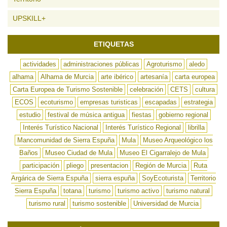
UPSKILL+
ETIQUETAS
actividades
administraciones públicas
Agroturismo
aledo
alhama
Alhama de Murcia
arte ibérico
artesanía
carta europea
Carta Europea de Turismo Sostenible
celebración
CETS
cultura
ECOS
ecoturismo
empresas turisticas
escapadas
estrategia
estudio
festival de música antigua
fiestas
gobierno regional
Interés Turístico Nacional
Interés Turístico Regional
librilla
Mancomunidad de Sierra Espuña
Mula
Museo Arqueológico los
Baños
Museo Ciudad de Mula
Museo El Cigarralejo de Mula
participación
pliego
presentacion
Región de Murcia
Ruta
Argárica de Sierra Espuña
sierra espuña
SoyEcoturista
Territorio
Sierra Espuña
totana
turismo
turismo activo
turismo natural
turismo rural
turismo sostenible
Universidad de Murcia