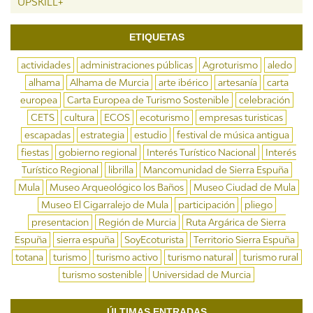
UPSKILL+
ETIQUETAS
actividades
administraciones públicas
Agroturismo
aledo
alhama
Alhama de Murcia
arte ibérico
artesanía
carta
europea
Carta Europea de Turismo Sostenible
celebración
CETS
cultura
ECOS
ecoturismo
empresas turisticas
escapadas
estrategia
estudio
festival de música antigua
fiestas
gobierno regional
Interés Turístico Nacional
Interés
Turístico Regional
librilla
Mancomunidad de Sierra Espuña
Mula
Museo Arqueológico los Baños
Museo Ciudad de Mula
Museo El Cigarralejo de Mula
participación
pliego
presentacion
Región de Murcia
Ruta Argárica de Sierra
Espuña
sierra espuña
SoyEcoturista
Territorio Sierra Espuña
totana
turismo
turismo activo
turismo natural
turismo rural
turismo sostenible
Universidad de Murcia
ÚLTIMAS ENTRADAS