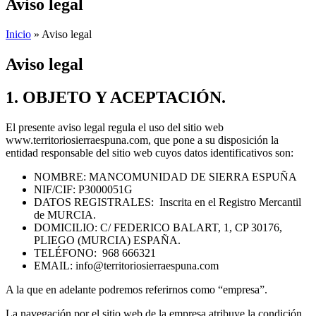
Aviso legal
Inicio
»
Aviso legal
Aviso legal
1. OBJETO Y ACEPTACIÓN.
El presente aviso legal regula el uso del sitio web
www.territoriosierraespuna.com, que pone a su disposición la
entidad responsable del sitio web cuyos datos identificativos son:
NOMBRE: MANCOMUNIDAD DE SIERRA ESPUÑA
NIF/CIF: P3000051G
DATOS REGISTRALES: Inscrita en el Registro Mercantil
de MURCIA.
DOMICILIO: C/ FEDERICO BALART, 1, CP 30176,
PLIEGO (MURCIA) ESPAÑA.
TELÉFONO: 968 666321
EMAIL: info@territoriosierraespuna.com
A la que en adelante podremos referirnos como “empresa”.
La navegación por el sitio web de la empresa atribuye la condición