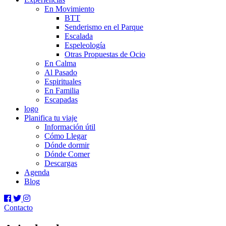
En Movimiento
BTT
Senderismo en el Parque
Escalada
Espeleología
Otras Propuestas de Ocio
En Calma
Al Pasado
Espirituales
En Familia
Escapadas
logo
Planifica tu viaje
Información útil
Cómo Llegar
Dónde dormir
Dónde Comer
Descargas
Agenda
Blog
Contacto