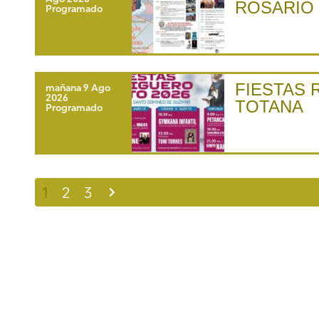
ROSARIO
Programado
FIESTAS 
mañana
9 Ago
2026
TOTANA
Programado
1
2
3