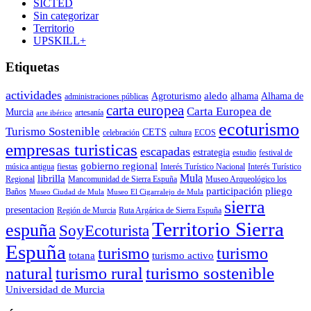
SICTED
Sin categorizar
Territorio
UPSKILL+
Etiquetas
actividades
aledo
Agroturismo
alhama
Alhama de
administraciones públicas
carta europea
Carta Europea de
Murcia
artesanía
arte ibérico
ecoturismo
Turismo Sostenible
CETS
celebración
cultura
ECOS
empresas turisticas
escapadas
estrategia
estudio
festival de
gobierno regional
música antigua
fiestas
Interés Turístico Nacional
Interés Turístico
Mula
librilla
Regional
Mancomunidad de Sierra Espuña
Museo Arqueológico los
participación
pliego
Baños
Museo Ciudad de Mula
Museo El Cigarralejo de Mula
sierra
presentacion
Región de Murcia
Ruta Argárica de Sierra Espuña
Territorio Sierra
espuña
SoyEcoturista
Espuña
turismo
turismo
totana
turismo activo
turismo sostenible
natural
turismo rural
Universidad de Murcia