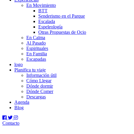
En Movimiento
BTT
Senderismo en el Parque
Escalada
Espeleología
Otras Propuestas de Ocio
En Calma
Al Pasado
Espirituales
En Familia
Escapadas
logo
Planifica tu viaje
Información útil
Cómo Llegar
Dónde dormir
Dónde Comer
Descargas
Agenda
Blog
Contacto