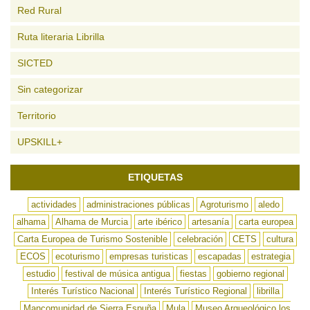
Red Rural
Ruta literaria Librilla
SICTED
Sin categorizar
Territorio
UPSKILL+
ETIQUETAS
actividades
administraciones públicas
Agroturismo
aledo
alhama
Alhama de Murcia
arte ibérico
artesanía
carta europea
Carta Europea de Turismo Sostenible
celebración
CETS
cultura
ECOS
ecoturismo
empresas turisticas
escapadas
estrategia
estudio
festival de música antigua
fiestas
gobierno regional
Interés Turístico Nacional
Interés Turístico Regional
librilla
Mancomunidad de Sierra Espuña
Mula
Museo Arqueológico los