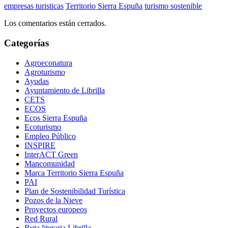
empresas turisticas
Territorio Sierra Espuña
turismo sostenible
Los comentarios están cerrados.
Categorías
Agroeconatura
Agroturismo
Ayudas
Ayuntamiento de Librilla
CETS
ECOS
Ecos Sierra Espuña
Ecoturismo
Empleo Público
INSPIRE
InterACT Green
Mancomunidad
Marca Territorio Sierra Espuña
PAI
Plan de Sostenibilidad Turística
Pozos de la Nieve
Proyectos europeos
Red Rural
Ruta literaria Librilla