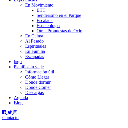
En Movimiento
BTT
Senderismo en el Parque
Escalada
Espeleología
Otras Propuestas de Ocio
En Calma
Al Pasado
Espirituales
En Familia
Escapadas
logo
Planifica tu viaje
Información útil
Cómo Llegar
Dónde dormir
Dónde Comer
Descargas
Agenda
Blog
Contacto