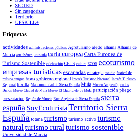
SICTED
Sin categorizar
Territorio
UPSKILL+
Etiquetas
actividades
aledo
Agroturismo
alhama
Alhama de
administraciones públicas
carta europea
Carta Europea de
Murcia
artesanía
arte ibérico
ecoturismo
Turismo Sostenible
CETS
celebración
cultura
ECOS
empresas turisticas
escapadas
estrategia
estudio
festival de
gobierno regional
música antigua
fiestas
Interés Turístico Nacional
Interés Turístico
Mula
librilla
Regional
Mancomunidad de Sierra Espuña
Museo Arqueológico los
participación
pliego
Baños
Museo Ciudad de Mula
Museo El Cigarralejo de Mula
sierra
presentacion
Región de Murcia
Ruta Argárica de Sierra Espuña
Territorio Sierra
espuña
SoyEcoturista
Espuña
turismo
turismo
totana
turismo activo
turismo sostenible
natural
turismo rural
Universidad de Murcia