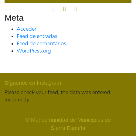
Meta
Acceder
Feed de entradas
Feed de comentarios
WordPress.org
Síguenos en Instagram
Please check your feed, the data was entered
incorrectly.
© Mancomunidad de Municipios de
Sierra Espuña