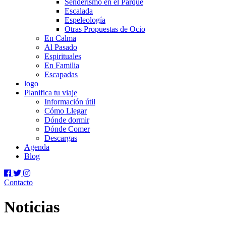
Senderismo en el Parque
Escalada
Espeleología
Otras Propuestas de Ocio
En Calma
Al Pasado
Espirituales
En Familia
Escapadas
logo
Planifica tu viaje
Información útil
Cómo Llegar
Dónde dormir
Dónde Comer
Descargas
Agenda
Blog
Contacto
Noticias