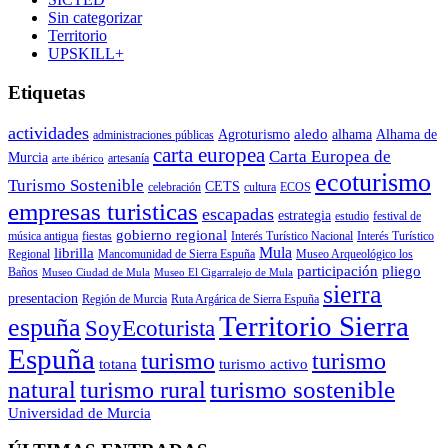
Sin categorizar
Territorio
UPSKILL+
Etiquetas
actividades
aledo
Agroturismo
alhama
Alhama de
administraciones públicas
carta europea
Carta Europea de
Murcia
artesanía
arte ibérico
ecoturismo
Turismo Sostenible
CETS
celebración
cultura
ECOS
empresas turisticas
escapadas
estrategia
estudio
festival de
gobierno regional
música antigua
fiestas
Interés Turístico Nacional
Interés Turístico
Mula
librilla
Regional
Mancomunidad de Sierra Espuña
Museo Arqueológico los
participación
pliego
Baños
Museo Ciudad de Mula
Museo El Cigarralejo de Mula
sierra
presentacion
Región de Murcia
Ruta Argárica de Sierra Espuña
Territorio Sierra
espuña
SoyEcoturista
Espuña
turismo
turismo
totana
turismo activo
turismo sostenible
natural
turismo rural
Universidad de Murcia