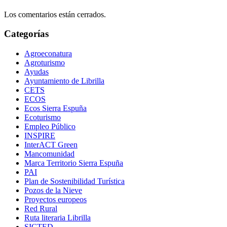
Los comentarios están cerrados.
Categorías
Agroeconatura
Agroturismo
Ayudas
Ayuntamiento de Librilla
CETS
ECOS
Ecos Sierra Espuña
Ecoturismo
Empleo Público
INSPIRE
InterACT Green
Mancomunidad
Marca Territorio Sierra Espuña
PAI
Plan de Sostenibilidad Turística
Pozos de la Nieve
Proyectos europeos
Red Rural
Ruta literaria Librilla
SICTED