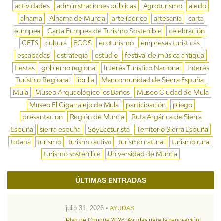
actividades
administraciones públicas
Agroturismo
aledo
alhama
Alhama de Murcia
arte ibérico
artesanía
carta
europea
Carta Europea de Turismo Sostenible
celebración
CETS
cultura
ECOS
ecoturismo
empresas turisticas
escapadas
estrategia
estudio
festival de música antigua
fiestas
gobierno regional
Interés Turístico Nacional
Interés
Turístico Regional
librilla
Mancomunidad de Sierra Espuña
Mula
Museo Arqueológico los Baños
Museo Ciudad de Mula
Museo El Cigarralejo de Mula
participación
pliego
presentacion
Región de Murcia
Ruta Argárica de Sierra
Espuña
sierra espuña
SoyEcoturista
Territorio Sierra Espuña
totana
turismo
turismo activo
turismo natural
turismo rural
turismo sostenible
Universidad de Murcia
ÚLTIMAS ENTRADAS
julio 31, 2026 •
AYUDAS
Plan de Choque 2026. Ayudas para la renovación