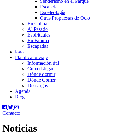
Senderismo en el Parque
Escalada
Espeleología
Otras Propuestas de Ocio
En Calma
Al Pasado
Espirituales
En Familia
Escapadas
logo
Planifica tu viaje
Información útil
Cómo Llegar
Dónde dormir
Dónde Comer
Descargas
Agenda
Blog
Contacto
Noticias