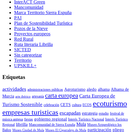
InterACT Green
Mancomunidad
Marca Territorio Sierra Espuña
PAI
Plan de Sostenibilidad Turística
Pozos de la Nieve
Proyectos europeos
Red Rural
Ruta literaria Librilla
SICTED
Sin categorizar
Territorio
UPSKILL+
Etiquetas
actividades
aledo
Agroturismo
alhama
Alhama de
administraciones públicas
carta europea
Carta Europea de
Murcia
artesanía
arte ibérico
ecoturismo
Turismo Sostenible
CETS
celebración
cultura
ECOS
empresas turisticas
escapadas
estrategia
estudio
festival de
gobierno regional
música antigua
fiestas
Interés Turístico Nacional
Interés Turístico
Mula
librilla
Regional
Mancomunidad de Sierra Espuña
Museo Arqueológico los
participación
pliego
Baños
Museo Ciudad de Mula
Museo El Cigarralejo de Mula