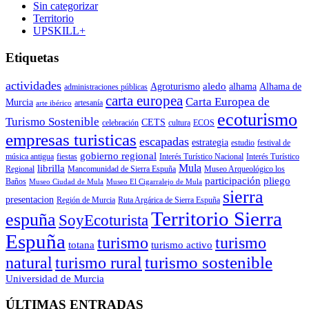
Sin categorizar
Territorio
UPSKILL+
Etiquetas
actividades
aledo
Agroturismo
alhama
Alhama de
administraciones públicas
carta europea
Carta Europea de
Murcia
artesanía
arte ibérico
ecoturismo
Turismo Sostenible
CETS
celebración
cultura
ECOS
empresas turisticas
escapadas
estrategia
estudio
festival de
gobierno regional
música antigua
fiestas
Interés Turístico Nacional
Interés Turístico
Mula
librilla
Regional
Mancomunidad de Sierra Espuña
Museo Arqueológico los
participación
pliego
Baños
Museo Ciudad de Mula
Museo El Cigarralejo de Mula
sierra
presentacion
Región de Murcia
Ruta Argárica de Sierra Espuña
Territorio Sierra
espuña
SoyEcoturista
Espuña
turismo
turismo
totana
turismo activo
turismo sostenible
natural
turismo rural
Universidad de Murcia
ÚLTIMAS ENTRADAS