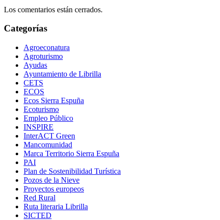
Los comentarios están cerrados.
Categorías
Agroeconatura
Agroturismo
Ayudas
Ayuntamiento de Librilla
CETS
ECOS
Ecos Sierra Espuña
Ecoturismo
Empleo Público
INSPIRE
InterACT Green
Mancomunidad
Marca Territorio Sierra Espuña
PAI
Plan de Sostenibilidad Turística
Pozos de la Nieve
Proyectos europeos
Red Rural
Ruta literaria Librilla
SICTED