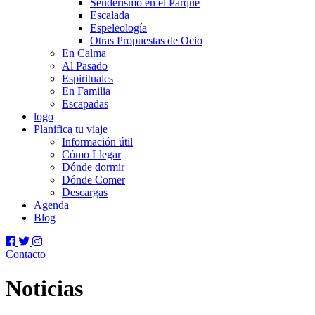
Senderismo en el Parque
Escalada
Espeleología
Otras Propuestas de Ocio
En Calma
Al Pasado
Espirituales
En Familia
Escapadas
logo
Planifica tu viaje
Información útil
Cómo Llegar
Dónde dormir
Dónde Comer
Descargas
Agenda
Blog
Contacto
Noticias