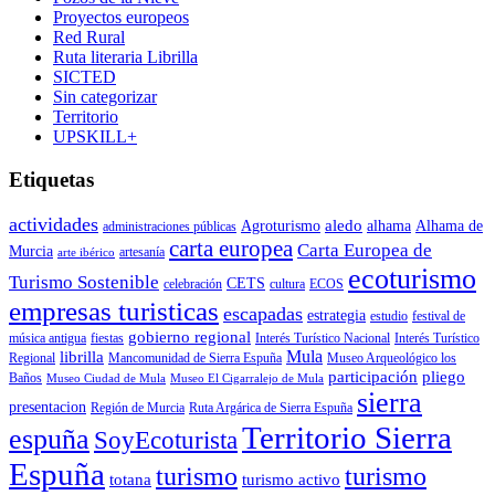
Proyectos europeos
Red Rural
Ruta literaria Librilla
SICTED
Sin categorizar
Territorio
UPSKILL+
Etiquetas
actividades
aledo
Agroturismo
alhama
Alhama de
administraciones públicas
carta europea
Carta Europea de
Murcia
artesanía
arte ibérico
ecoturismo
Turismo Sostenible
CETS
celebración
cultura
ECOS
empresas turisticas
escapadas
estrategia
estudio
festival de
gobierno regional
música antigua
fiestas
Interés Turístico Nacional
Interés Turístico
Mula
librilla
Regional
Mancomunidad de Sierra Espuña
Museo Arqueológico los
participación
pliego
Baños
Museo Ciudad de Mula
Museo El Cigarralejo de Mula
sierra
presentacion
Región de Murcia
Ruta Argárica de Sierra Espuña
Territorio Sierra
espuña
SoyEcoturista
Espuña
turismo
turismo
totana
turismo activo