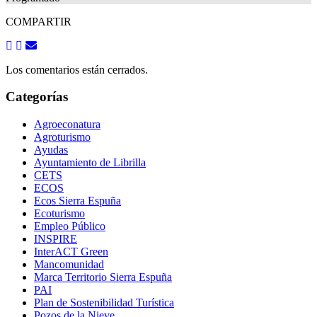
COMPARTIR
Los comentarios están cerrados.
Categorías
Agroeconatura
Agroturismo
Ayudas
Ayuntamiento de Librilla
CETS
ECOS
Ecos Sierra Espuña
Ecoturismo
Empleo Público
INSPIRE
InterACT Green
Mancomunidad
Marca Territorio Sierra Espuña
PAI
Plan de Sostenibilidad Turística
Pozos de la Nieve