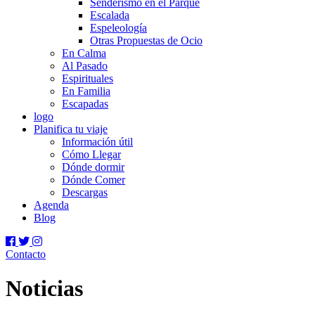
Senderismo en el Parque
Escalada
Espeleología
Otras Propuestas de Ocio
En Calma
Al Pasado
Espirituales
En Familia
Escapadas
logo
Planifica tu viaje
Información útil
Cómo Llegar
Dónde dormir
Dónde Comer
Descargas
Agenda
Blog
Contacto
Noticias