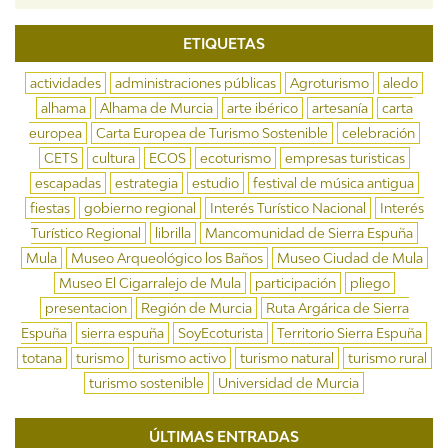
ETIQUETAS
actividades
administraciones públicas
Agroturismo
aledo
alhama
Alhama de Murcia
arte ibérico
artesanía
carta
europea
Carta Europea de Turismo Sostenible
celebración
CETS
cultura
ECOS
ecoturismo
empresas turisticas
escapadas
estrategia
estudio
festival de música antigua
fiestas
gobierno regional
Interés Turístico Nacional
Interés
Turístico Regional
librilla
Mancomunidad de Sierra Espuña
Mula
Museo Arqueológico los Baños
Museo Ciudad de Mula
Museo El Cigarralejo de Mula
participación
pliego
presentacion
Región de Murcia
Ruta Argárica de Sierra
Espuña
sierra espuña
SoyEcoturista
Territorio Sierra Espuña
totana
turismo
turismo activo
turismo natural
turismo rural
turismo sostenible
Universidad de Murcia
ÚLTIMAS ENTRADAS