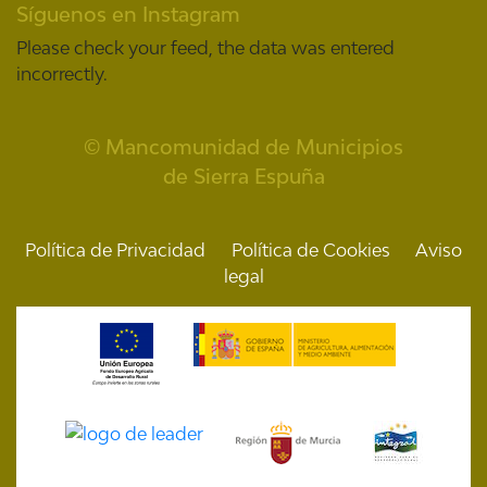
Síguenos en Instagram
Please check your feed, the data was entered
incorrectly.
© Mancomunidad de Municipios
de Sierra Espuña
Política de Privacidad
Política de Cookies
Aviso
legal