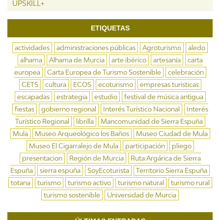
UPSKILL+
ETIQUETAS
actividades
administraciones públicas
Agroturismo
aledo
alhama
Alhama de Murcia
arte ibérico
artesanía
carta
europea
Carta Europea de Turismo Sostenible
celebración
CETS
cultura
ECOS
ecoturismo
empresas turisticas
escapadas
estrategia
estudio
festival de música antigua
fiestas
gobierno regional
Interés Turístico Nacional
Interés
Turístico Regional
librilla
Mancomunidad de Sierra Espuña
Mula
Museo Arqueológico los Baños
Museo Ciudad de Mula
Museo El Cigarralejo de Mula
participación
pliego
presentacion
Región de Murcia
Ruta Argárica de Sierra
Espuña
sierra espuña
SoyEcoturista
Territorio Sierra Espuña
totana
turismo
turismo activo
turismo natural
turismo rural
turismo sostenible
Universidad de Murcia