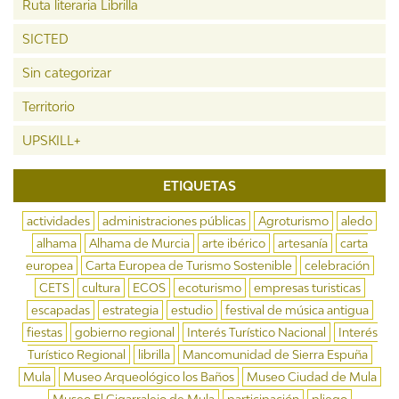
Ruta literaria Librilla
SICTED
Sin categorizar
Territorio
UPSKILL+
ETIQUETAS
actividades
administraciones públicas
Agroturismo
aledo
alhama
Alhama de Murcia
arte ibérico
artesanía
carta
europea
Carta Europea de Turismo Sostenible
celebración
CETS
cultura
ECOS
ecoturismo
empresas turisticas
escapadas
estrategia
estudio
festival de música antigua
fiestas
gobierno regional
Interés Turístico Nacional
Interés
Turístico Regional
librilla
Mancomunidad de Sierra Espuña
Mula
Museo Arqueológico los Baños
Museo Ciudad de Mula
Museo El Cigarralejo de Mula
participación
pliego