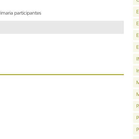
imaria participantes
E
E
E
I
I
M
P
P
P