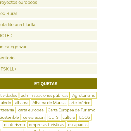
royectos europeos
ed Rural
uta literaria Librilla
ICTED
in categorizar
erritorio
PSKILL+
ETIQUETAS
tividades
administraciones públicas
Agroturismo
aledo
alhama
Alhama de Murcia
arte ibérico
rtesanía
carta europea
Carta Europea de Turismo
Sostenible
celebración
CETS
cultura
ECOS
ecoturismo
empresas turisticas
escapadas