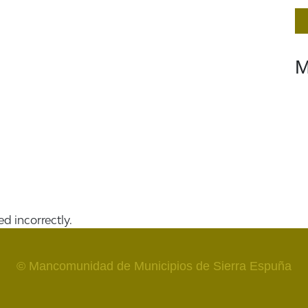
M
d incorrectly.
© Mancomunidad de Municipios de Sierra Espuña