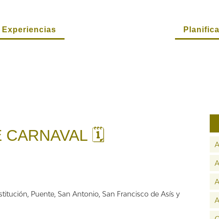
Experiencias
Planifica
E CARNAVAL 🗓
A
A
A
stitución, Puente, San Antonio, San Francisco de Asís y
A