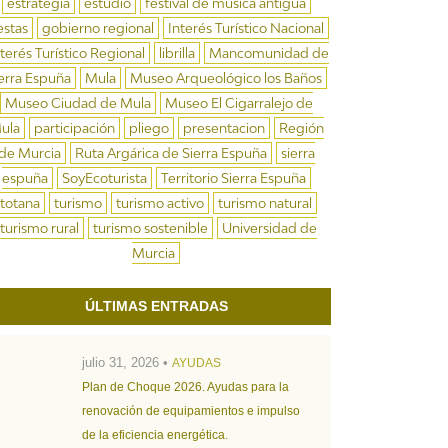
estrategia
estudio
festival de música antigua
estas
gobierno regional
Interés Turístico Nacional
nterés Turístico Regional
librilla
Mancomunidad de
erra Espuña
Mula
Museo Arqueológico los Baños
Museo Ciudad de Mula
Museo El Cigarralejo de
ula
participación
pliego
presentacion
Región
de Murcia
Ruta Argárica de Sierra Espuña
sierra
espuña
SoyEcoturista
Territorio Sierra Espuña
totana
turismo
turismo activo
turismo natural
turismo rural
turismo sostenible
Universidad de
Murcia
ÚLTIMAS ENTRADAS
julio 31, 2026 •
AYUDAS
Plan de Choque 2026. Ayudas para la
renovación de equipamientos e impulso
de la eficiencia energética.