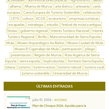
actividades
administraciones públicas
Agroturismo
aledo
alhama
Alhama de Murcia
arte ibérico
artesanía
carta
europea
Carta Europea de Turismo Sostenible
celebración
CETS
cultura
ECOS
ecoturismo
empresas turisticas
escapadas
estrategia
estudio
festival de música antigua
fiestas
gobierno regional
Interés Turístico Nacional
Interés
Turístico Regional
librilla
Mancomunidad de Sierra Espuña
Mula
Museo Arqueológico los Baños
Museo Ciudad de Mula
Museo El Cigarralejo de Mula
participación
pliego
presentacion
Región de Murcia
Ruta Argárica de Sierra
Espuña
sierra espuña
SoyEcoturista
Territorio Sierra Espuña
totana
turismo
turismo activo
turismo natural
turismo rural
turismo sostenible
Universidad de Murcia
ÚLTIMAS ENTRADAS
julio 31, 2026 •
AYUDAS
Plan de Choque 2026. Ayudas para la