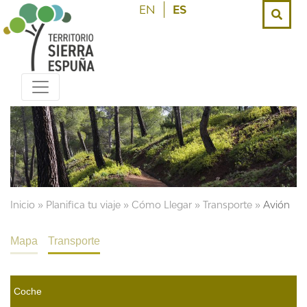
EN
ES
Inicio
»
Planifica tu viaje
»
Cómo Llegar
»
Transporte
»
Avión
Mapa
Transporte
Coche